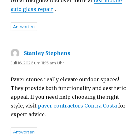
Great insights! Discover more at
fast mobile
auto glass repair
.
Antworten
Stanley Stephens
sagt:
Juli 16, 2026 um 11:15 am Uhr
Paver stones really elevate outdoor spaces!
They provide both functionality and aesthetic
appeal. If you need help choosing the right
style, visit
paver contractors Contra Costa
for
expert advice.
Antworten