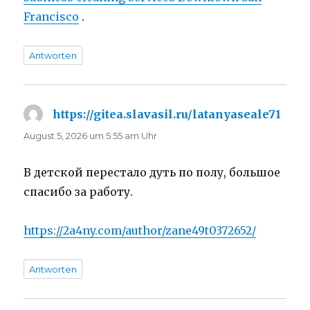
Francisco
.
Antworten
https://gitea.slavasil.ru/latanyaseale71
sagt:
August 5, 2026 um 5:55 am Uhr
В детской перестало дуть по полу, большое
спасибо за работу.
https://2a4ny.com/author/zane49t0372652/
Antworten